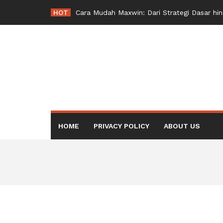
Skip
HOT
Cara Mudah Maxwin: Dari Strategi Dasar hin
to
content
HOME
PRIVACY POLICY
ABOUT US