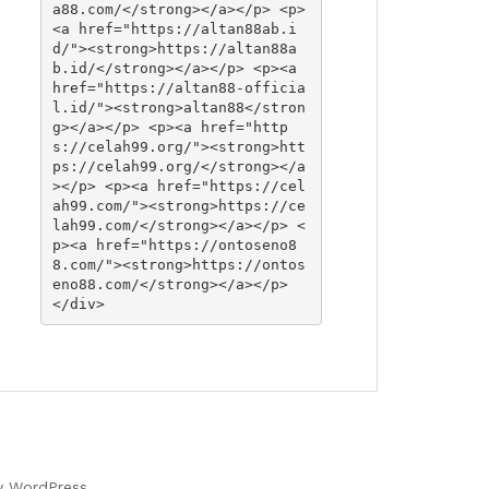
a88.com/</strong></a></p> <p>
<a href="https://altan88ab.i
d/"><strong>https://altan88a
b.id/</strong></a></p> <p><a
href="https://altan88-officia
l.id/"><strong>altan88</stron
g></a></p> <p><a href="http
s://celah99.org/"><strong>htt
ps://celah99.org/</strong></a
></p> <p><a href="https://cel
ah99.com/"><strong>https://ce
lah99.com/</strong></a></p> <
p><a href="https://ontoseno8
8.com/"><strong>https://ontos
eno88.com/</strong></a></p>
</div>
y WordPress