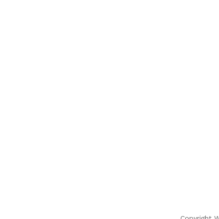
Copyright 