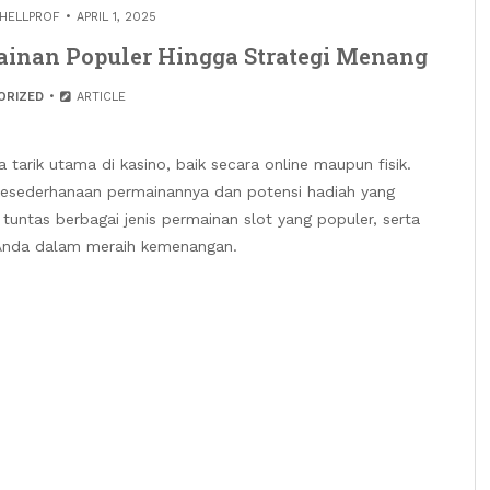
HELLPROF
APRIL 1, 2025
mainan Populer Hingga Strategi Menang
ORIZED
ARTICLE
 tarik utama di kasino, baik secara online maupun fisik.
i kesederhanaan permainannya dan potensi hadiah yang
 tuntas berbagai jenis permainan slot yang populer, serta
 Anda dalam meraih kemenangan.