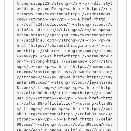
trong>sayap123</strong></a></p> <div styl
e="display:none"> <p><a href="https://rid
eitnews.com/"><strong>https://rideitnews.
com/</strong></a></p> <p><a href="http
s://caffe24studio.com/"><strong>https://c
affe24studio.com/</strong></a></p> <p><a
href="https://apihijau.com/"><strong>http
s://apihijau.com/</strong></a></p> <p><a
href="https://sharewithimagine.com/"><str
ong>https://sharewithimagine.com/</strong
></a></p> <p><a href="https://sazamknow.c
om/"><strong>https://sazamknow.com/</stro
ng></a></p> <p><a href="https://newmetaea
rn.com/"><strong>https://newmetaearn.com/
</strong></a></p> <p><a href="https://jay
antara88.com/"><strong>https://jayantara8
8.com/</strong></a></p> <p><a href="http
s://altan88ab.id/"><strong>https://altan8
8ab.id/</strong></a></p> <p><a href="http
s://altan88-official.id/"><strong>altan88
</strong></a></p> <p><a href="https://cel
ah99.org/"><strong>https://celah99.org/</
strong></a></p> <p><a href="https://celah
99.com/"><strong>https://celah99.com/</st
rong></a></p> <p><a href="https://ontosen