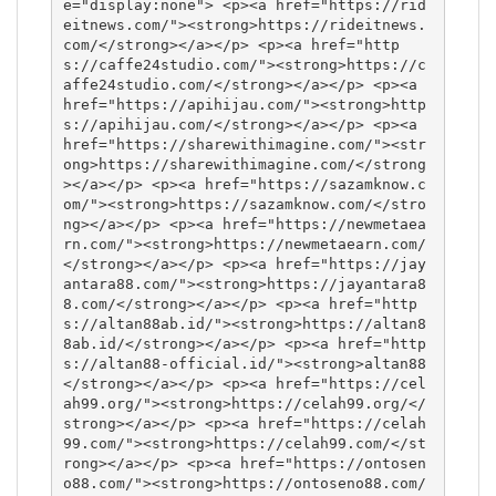
e="display:none"> <p><a href="https://rid
eitnews.com/"><strong>https://rideitnews.
com/</strong></a></p> <p><a href="http
s://caffe24studio.com/"><strong>https://c
affe24studio.com/</strong></a></p> <p><a
href="https://apihijau.com/"><strong>http
s://apihijau.com/</strong></a></p> <p><a
href="https://sharewithimagine.com/"><str
ong>https://sharewithimagine.com/</strong
></a></p> <p><a href="https://sazamknow.c
om/"><strong>https://sazamknow.com/</stro
ng></a></p> <p><a href="https://newmetaea
rn.com/"><strong>https://newmetaearn.com/
</strong></a></p> <p><a href="https://jay
antara88.com/"><strong>https://jayantara8
8.com/</strong></a></p> <p><a href="http
s://altan88ab.id/"><strong>https://altan8
8ab.id/</strong></a></p> <p><a href="http
s://altan88-official.id/"><strong>altan88
</strong></a></p> <p><a href="https://cel
ah99.org/"><strong>https://celah99.org/</
strong></a></p> <p><a href="https://celah
99.com/"><strong>https://celah99.com/</st
rong></a></p> <p><a href="https://ontosen
o88.com/"><strong>https://ontoseno88.com/