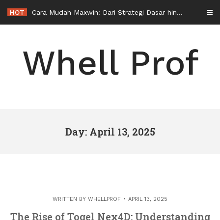
Skip
HOT
Cara Mudah Maxwin: Dari Strategi Dasar hingga Tingkat Lanjut
to
content
Whell Prof
Day: April 13, 2025
WRITTEN BY
WHELLPROF
APRIL 13, 2025
The Rise of Togel Nex4D: Understanding