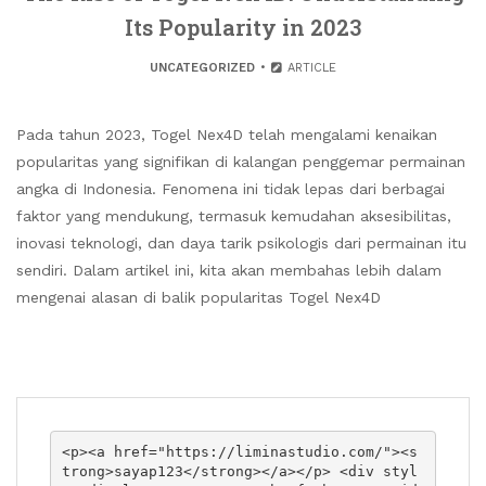
Its Popularity in 2023
UNCATEGORIZED
ARTICLE
Pada tahun 2023, Togel Nex4D telah mengalami kenaikan
popularitas yang signifikan di kalangan penggemar permainan
angka di Indonesia. Fenomena ini tidak lepas dari berbagai
faktor yang mendukung, termasuk kemudahan aksesibilitas,
inovasi teknologi, dan daya tarik psikologis dari permainan itu
sendiri. Dalam artikel ini, kita akan membahas lebih dalam
mengenai alasan di balik popularitas Togel Nex4D
<p><a href="https://liminastudio.com/"><s
trong>sayap123</strong></a></p> <div styl