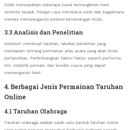
Odds menunjukkan seberapa besar kemungkinan hasil
tertentu terjadi. Pelajari cara membaca odds dan bagaimana
mereka mempengaruhi potensi kemenangan Anda.
3.3 Analisis dan Penelitian
Sebelum membuat taruhan, lakukan penelitian yang
mendalam tentang permainan atau acara yang akan Anda
pertaruhkan. Pertimbangkan faktor-faktor seperti performa
tim, statistik pemain, dan kondisi cuaca yang dapat
memengaruhi hasil.
4. Berbagai Jenis Permainan Taruhan
Online
4.1 Taruhan Olahraga
Taruhan olahraga adalah salah satu bentuk taruhan online
yang paling populer, mencakup berbagai olahraga seperti