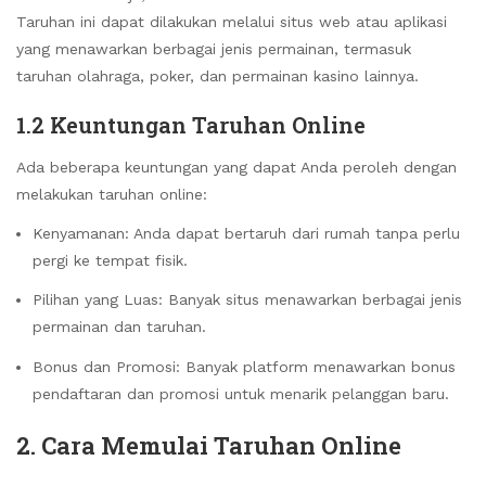
Taruhan ini dapat dilakukan melalui situs web atau aplikasi
yang menawarkan berbagai jenis permainan, termasuk
taruhan olahraga, poker, dan permainan kasino lainnya.
1.2 Keuntungan Taruhan Online
Ada beberapa keuntungan yang dapat Anda peroleh dengan
melakukan taruhan online:
Kenyamanan: Anda dapat bertaruh dari rumah tanpa perlu
pergi ke tempat fisik.
Pilihan yang Luas: Banyak situs menawarkan berbagai jenis
permainan dan taruhan.
Bonus dan Promosi: Banyak platform menawarkan bonus
pendaftaran dan promosi untuk menarik pelanggan baru.
2. Cara Memulai Taruhan Online