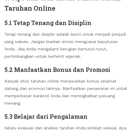
Taruhan Online
5.1 Tetap Tenang dan Disiplin
Tetap tenang dan disiplin adalah kunci untuk menjadi penjudi
yang sukses. Jangan biarkan emosi menguasai keputusan
Anda. Jika Anda mengalami kerugian berturut-turut,
pertimbangkan untuk berhenti sejenak.
5.2 Manfaatkan Bonus dan Promosi
Banyak situs taruhan online menawarkan bonus selamat
datang dan promosi lainnya. Manfaatkan penawaran ini untuk
memperbesar bankroll Anda dan meningkatkan peluang
menang.
5.3 Belajar dari Pengalaman
Selalu evaluasi dan analisis taruhan Anda setelah selesai. Apa