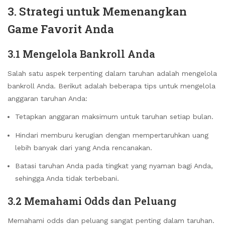
3. Strategi untuk Memenangkan
Game Favorit Anda
3.1 Mengelola Bankroll Anda
Salah satu aspek terpenting dalam taruhan adalah mengelola
bankroll Anda. Berikut adalah beberapa tips untuk mengelola
anggaran taruhan Anda:
Tetapkan anggaran maksimum untuk taruhan setiap bulan.
Hindari memburu kerugian dengan mempertaruhkan uang
lebih banyak dari yang Anda rencanakan.
Batasi taruhan Anda pada tingkat yang nyaman bagi Anda,
sehingga Anda tidak terbebani.
3.2 Memahami Odds dan Peluang
Memahami odds dan peluang sangat penting dalam taruhan.