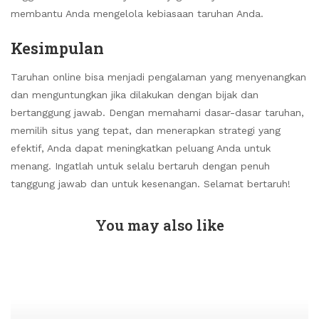
membantu Anda mengelola kebiasaan taruhan Anda.
Kesimpulan
Taruhan online bisa menjadi pengalaman yang menyenangkan
dan menguntungkan jika dilakukan dengan bijak dan
bertanggung jawab. Dengan memahami dasar-dasar taruhan,
memilih situs yang tepat, dan menerapkan strategi yang
efektif, Anda dapat meningkatkan peluang Anda untuk
menang. Ingatlah untuk selalu bertaruh dengan penuh
tanggung jawab dan untuk kesenangan. Selamat bertaruh!
You may also like