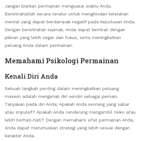
Jangan biarkan permainan menguasai waktu Anda.
Beristirahatlah secara teratur untuk menghindari kelelahan
mental yang dapat berdampak negatif pada keputusan Anda.
Dengan beristirahat sejenak, Anda dapat kembali dengan
pikiran yang lebih segar dan fokus, serta meningkatkan
peluang Anda dalam permainan.
Memahami Psikologi Permainan
Kenali Diri Anda
Sebuah langkah penting dalam meningkatkan peluang
maxwin adalah mengenali diri sendiri sebagai pemain.
Tanyakan pada diri Anda: Apakah Anda seorang yang sabar
atau impulsif? Apakah Anda cenderung mengambil risiko atau
lebih berhati-hati? Dengan memahami sifat permainan Anda,
Anda dapat merumuskan strategi yang lebih sesuai dengan
karakter Anda.