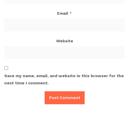
Email
*
Website
Save my name, email, and website in this browser for the
next time I comment.