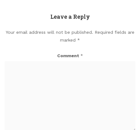
Leave a Reply
Your email address will not be published.
Required fields are
marked
*
Comment
*