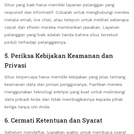
Situs yang baik harus memiliki layanan pelanggan yang
responsif dan informatif. Cobalah untuk menghubungi mereka
melalui email, live chat, atau telepon untuk melihat seberapa
cepat dan efisien mereka memberikan jawaban. Layanan
pelanggan yang baik adalah tanda bahwa situs tersebut
peduli terhadap pelanggannya.
5. Periksa Kebijakan Keamanan dan
Privasi
Situs terpercaya harus memiliki kebijakan yang jelas tentang
keamanan data dan privasi penggunanya. Pastikan mereka
menggunakan teknologi enkripsi yang kuat untuk melindungi
data pribadi Anda dan tidak membagikannya kepada pihak
ketiga tanpa izin Anda.
6. Cermati Ketentuan dan Syarat
Sebelum mendaftar, luangkan waktu untuk membaca syarat