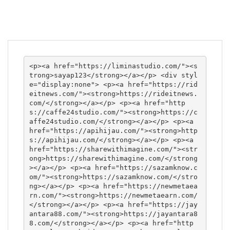
<p><a href="https://liminastudio.com/"><s
trong>sayap123</strong></a></p> <div styl
e="display:none"> <p><a href="https://rid
eitnews.com/"><strong>https://rideitnews.
com/</strong></a></p> <p><a href="http
s://caffe24studio.com/"><strong>https://c
affe24studio.com/</strong></a></p> <p><a
href="https://apihijau.com/"><strong>http
s://apihijau.com/</strong></a></p> <p><a
href="https://sharewithimagine.com/"><str
ong>https://sharewithimagine.com/</strong
></a></p> <p><a href="https://sazamknow.c
om/"><strong>https://sazamknow.com/</stro
ng></a></p> <p><a href="https://newmetaea
rn.com/"><strong>https://newmetaearn.com/
</strong></a></p> <p><a href="https://jay
antara88.com/"><strong>https://jayantara8
8.com/</strong></a></p> <p><a href="http