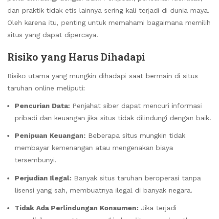
dan praktik tidak etis lainnya sering kali terjadi di dunia maya.
Oleh karena itu, penting untuk memahami bagaimana memilih
situs yang dapat dipercaya.
Risiko yang Harus Dihadapi
Risiko utama yang mungkin dihadapi saat bermain di situs
taruhan online meliputi:
Pencurian Data:
Penjahat siber dapat mencuri informasi
pribadi dan keuangan jika situs tidak dilindungi dengan baik.
Penipuan Keuangan:
Beberapa situs mungkin tidak
membayar kemenangan atau mengenakan biaya
tersembunyi.
Perjudian Ilegal:
Banyak situs taruhan beroperasi tanpa
lisensi yang sah, membuatnya ilegal di banyak negara.
Tidak Ada Perlindungan Konsumen:
Jika terjadi