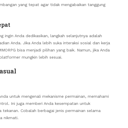
mbangan yang tepat agar tidak mengabaikan tanggung
epat
 ingin Anda dedikasikan, langkah selanjutnya adalah
ian Anda. Jika Anda lebih suka interaksi sosial dan kerja
MORPG bisa menjadi pilihan yang baik. Namun, jika Anda
 platformer mungkin lebih sesuai.
asual
Anda untuk mengenali mekanisme permainan, memahami
ntrol. Ini juga memberi Anda kesempatan untuk
a tekanan. Cobalah berbagai jenis permainan selama
a nikmati.