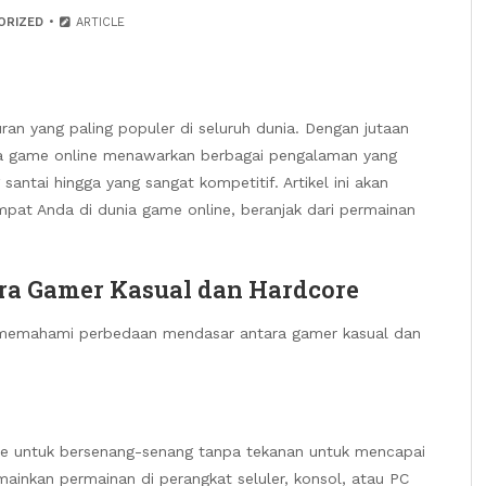
ORIZED
ARTICLE
ran yang paling populer di seluruh dunia. Dengan jutaan
nia game online menawarkan berbagai pengalaman yang
antai hingga yang sangat kompetitif. Artikel ini akan
 Anda di dunia game online, beranjak dari permainan
a Gamer Kasual dan Hardcore
k memahami perbedaan mendasar antara gamer kasual dan
e untuk bersenang-senang tanpa tekanan untuk mencapai
ainkan permainan di perangkat seluler, konsol, atau PC