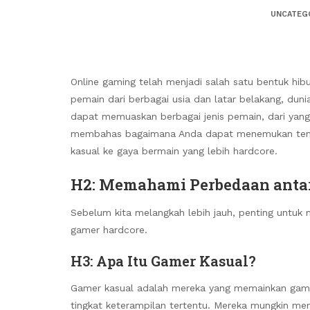
UNCATEG
Online gaming telah menjadi salah satu bentuk hibu
pemain dari berbagai usia dan latar belakang, du
dapat memuaskan berbagai jenis pemain, dari yang s
membahas bagaimana Anda dapat menemukan tempat
kasual ke gaya bermain yang lebih hardcore.
H2: Memahami Perbedaan antar
Sebelum kita melangkah lebih jauh, penting untu
gamer hardcore.
H3: Apa Itu Gamer Kasual?
Gamer kasual adalah mereka yang memainkan gam
tingkat keterampilan tertentu. Mereka mungkin mem