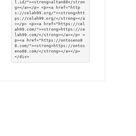
l.id/"><strong>altan88</stron
g></a></p> <p><a href="http
s://celah99.org/"><strong>htt
ps://celah99.org/</strong></a
></p> <p><a href="https://cel
ah99.com/"><strong>https://ce
lah99.com/</strong></a></p> <
p><a href="https://ontoseno8
8.com/"><strong>https://ontos
eno88.com/</strong></a></p>
</div>