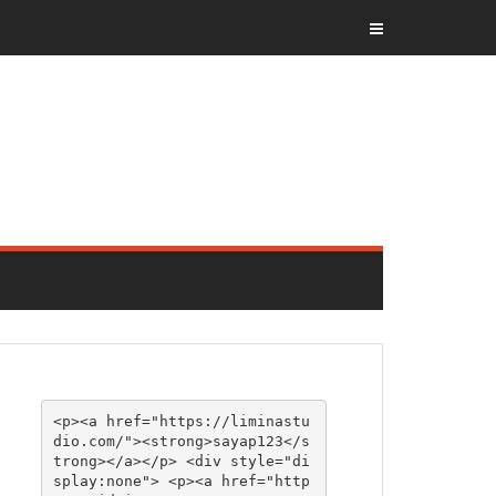
<p><a href="https://liminastu
dio.com/"><strong>sayap123</s
trong></a></p> <div style="di
splay:none"> <p><a href="http