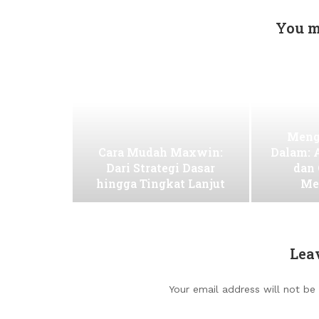
You m
Meng
Cara Mudah Maxwin:
Dalam: 
Dari Strategi Dasar
dan
hingga Tingkat Lanjut
Me
Lea
Your email address will not be