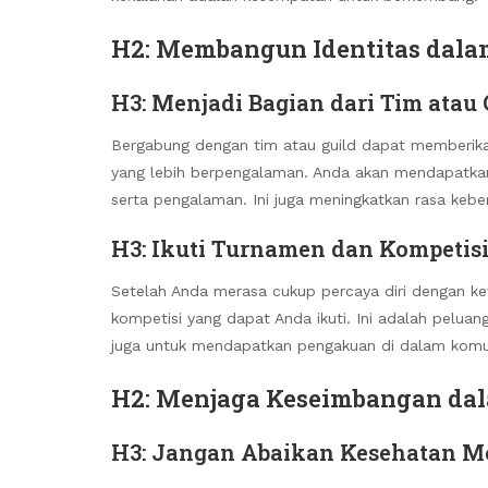
H2: Membangun Identitas dal
H3: Menjadi Bagian dari Tim atau 
Bergabung dengan tim atau guild dapat memberikan
yang lebih berpengalaman. Anda akan mendapatkan 
serta pengalaman. Ini juga meningkatkan rasa keb
H3: Ikuti Turnamen dan Kompetis
Setelah Anda merasa cukup percaya diri dengan ke
kompetisi yang dapat Anda ikuti. Ini adalah pelua
juga untuk mendapatkan pengakuan di dalam komu
H2: Menjaga Keseimbangan da
H3: Jangan Abaikan Kesehatan Me