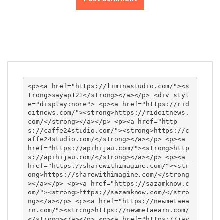
<p><a href="https://liminastudio.com/"><s
trong>sayap123</strong></a></p> <div styl
e="display:none"> <p><a href="https://rid
eitnews.com/"><strong>https://rideitnews.
com/</strong></a></p> <p><a href="http
s://caffe24studio.com/"><strong>https://c
affe24studio.com/</strong></a></p> <p><a
href="https://apihijau.com/"><strong>http
s://apihijau.com/</strong></a></p> <p><a
href="https://sharewithimagine.com/"><str
ong>https://sharewithimagine.com/</strong
></a></p> <p><a href="https://sazamknow.c
om/"><strong>https://sazamknow.com/</stro
ng></a></p> <p><a href="https://newmetaea
rn.com/"><strong>https://newmetaearn.com/
</strong></a></p> <p><a href="https://jay