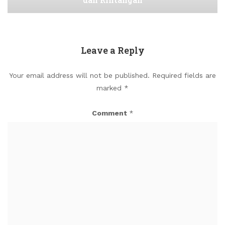
Leave a Reply
Your email address will not be published.
Required fields are
marked
*
Comment
*