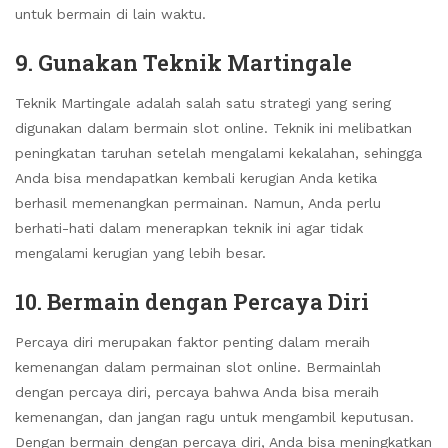
untuk bermain di lain waktu.
9. Gunakan Teknik Martingale
Teknik Martingale adalah salah satu strategi yang sering
digunakan dalam bermain slot online. Teknik ini melibatkan
peningkatan taruhan setelah mengalami kekalahan, sehingga
Anda bisa mendapatkan kembali kerugian Anda ketika
berhasil memenangkan permainan. Namun, Anda perlu
berhati-hati dalam menerapkan teknik ini agar tidak
mengalami kerugian yang lebih besar.
10. Bermain dengan Percaya Diri
Percaya diri merupakan faktor penting dalam meraih
kemenangan dalam permainan slot online. Bermainlah
dengan percaya diri, percaya bahwa Anda bisa meraih
kemenangan, dan jangan ragu untuk mengambil keputusan.
Dengan bermain dengan percaya diri, Anda bisa meningkatkan