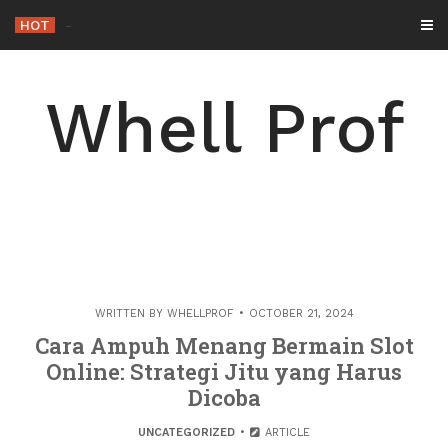
Skip
HOT
-
to
content
Whell Prof
WRITTEN BY
WHELLPROF
OCTOBER 21, 2024
Cara Ampuh Menang Bermain Slot
Online: Strategi Jitu yang Harus
Dicoba
UNCATEGORIZED
ARTICLE