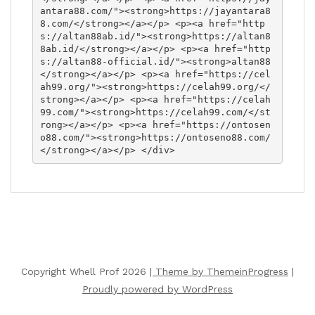
antara88.com/"><strong>https://jayantara8
8.com/</strong></a></p> <p><a href="http
s://altan88ab.id/"><strong>https://altan8
8ab.id/</strong></a></p> <p><a href="http
s://altan88-official.id/"><strong>altan88
</strong></a></p> <p><a href="https://cel
ah99.org/"><strong>https://celah99.org/</
strong></a></p> <p><a href="https://celah
99.com/"><strong>https://celah99.com/</st
rong></a></p> <p><a href="https://ontosen
o88.com/"><strong>https://ontoseno88.com/
</strong></a></p> </div>
Copyright Whell Prof 2026
| Theme by ThemeinProgress
|
Proudly powered by WordPress