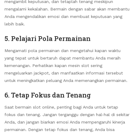
mengambil keputusan, dan tetaplah tenang meskipun
mengalami kekalahan. Bermain dengan sabar akan membantu
Anda mengendalikan emosi dan membuat keputusan yang
lebih baik.
5. Pelajari Pola Permainan
Mengamati pola permainan dan mengetahui kapan waktu
yang tepat untuk bertaruh dapat membantu Anda meraih
kemenangan. Perhatikan kapan mesin slot sering
mengeluarkan jackpot, dan manfaatkan informasi tersebut
untuk meningkatkan peluang Anda memenangkan permainan.
6. Tetap Fokus dan Tenang
Saat bermain slot online, penting bagi Anda untuk tetap
fokus dan tenang. Jangan terganggu dengan hal-hal di sekitar
Anda, dan jangan biarkan emosi Anda mempengaruhi kinerja
permainan. Dengan tetap fokus dan tenang, Anda bisa