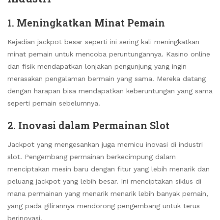
1. Meningkatkan Minat Pemain
Kejadian jackpot besar seperti ini sering kali meningkatkan
minat pemain untuk mencoba peruntungannya. Kasino online
dan fisik mendapatkan lonjakan pengunjung yang ingin
merasakan pengalaman bermain yang sama. Mereka datang
dengan harapan bisa mendapatkan keberuntungan yang sama
seperti pemain sebelumnya.
2. Inovasi dalam Permainan Slot
Jackpot yang mengesankan juga memicu inovasi di industri
slot. Pengembang permainan berkecimpung dalam
menciptakan mesin baru dengan fitur yang lebih menarik dan
peluang jackpot yang lebih besar. Ini menciptakan siklus di
mana permainan yang menarik menarik lebih banyak pemain,
yang pada gilirannya mendorong pengembang untuk terus
berinovasi.