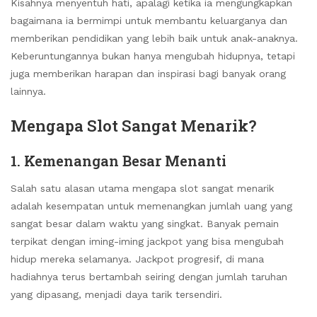
Kisahnya menyentuh hati, apalagi ketika ia mengungkapkan
bagaimana ia bermimpi untuk membantu keluarganya dan
memberikan pendidikan yang lebih baik untuk anak-anaknya.
Keberuntungannya bukan hanya mengubah hidupnya, tetapi
juga memberikan harapan dan inspirasi bagi banyak orang
lainnya.
Mengapa Slot Sangat Menarik?
1. Kemenangan Besar Menanti
Salah satu alasan utama mengapa slot sangat menarik
adalah kesempatan untuk memenangkan jumlah uang yang
sangat besar dalam waktu yang singkat. Banyak pemain
terpikat dengan iming-iming jackpot yang bisa mengubah
hidup mereka selamanya. Jackpot progresif, di mana
hadiahnya terus bertambah seiring dengan jumlah taruhan
yang dipasang, menjadi daya tarik tersendiri.