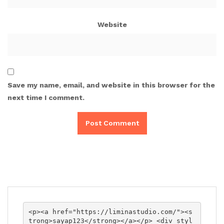
Website
Save my name, email, and website in this browser for the
next time I comment.
<p><a href="https://liminastudio.com/"><s
trong>sayap123</strong></a></p> <div styl