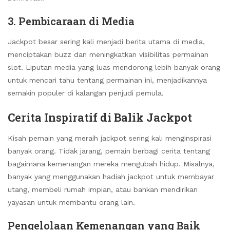
3. Pembicaraan di Media
Jackpot besar sering kali menjadi berita utama di media,
menciptakan buzz dan meningkatkan visibilitas permainan
slot. Liputan media yang luas mendorong lebih banyak orang
untuk mencari tahu tentang permainan ini, menjadikannya
semakin populer di kalangan penjudi pemula.
Cerita Inspiratif di Balik Jackpot
Kisah pemain yang meraih jackpot sering kali menginspirasi
banyak orang. Tidak jarang, pemain berbagi cerita tentang
bagaimana kemenangan mereka mengubah hidup. Misalnya,
banyak yang menggunakan hadiah jackpot untuk membayar
utang, membeli rumah impian, atau bahkan mendirikan
yayasan untuk membantu orang lain.
Pengelolaan Kemenangan yang Baik