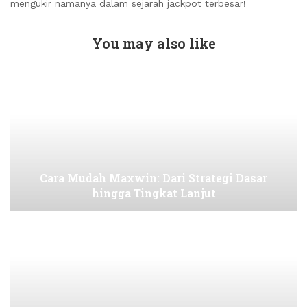
mengukir namanya dalam sejarah jackpot terbesar!
You may also like
Cara Mudah Maxwin: Dari Strategi Dasar
hingga Tingkat Lanjut