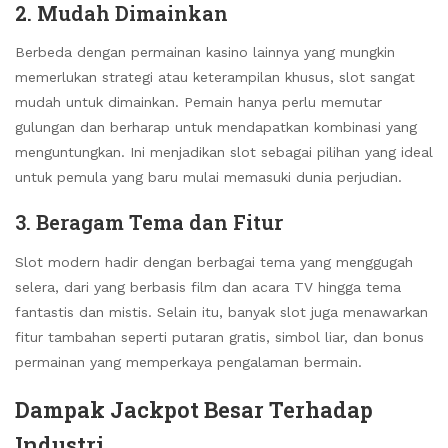
2. Mudah Dimainkan
Berbeda dengan permainan kasino lainnya yang mungkin
memerlukan strategi atau keterampilan khusus, slot sangat
mudah untuk dimainkan. Pemain hanya perlu memutar
gulungan dan berharap untuk mendapatkan kombinasi yang
menguntungkan. Ini menjadikan slot sebagai pilihan yang ideal
untuk pemula yang baru mulai memasuki dunia perjudian.
3. Beragam Tema dan Fitur
Slot modern hadir dengan berbagai tema yang menggugah
selera, dari yang berbasis film dan acara TV hingga tema
fantastis dan mistis. Selain itu, banyak slot juga menawarkan
fitur tambahan seperti putaran gratis, simbol liar, dan bonus
permainan yang memperkaya pengalaman bermain.
Dampak Jackpot Besar Terhadap
Industri