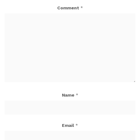
Comment
*
Name
*
Email
*