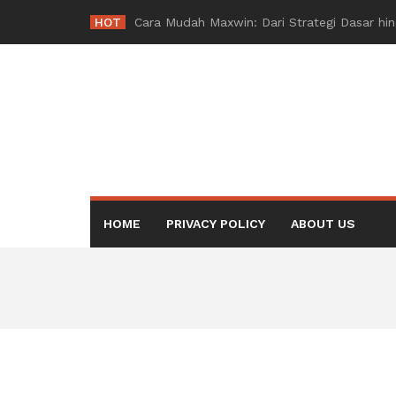
Skip
HOT
M
_
to
content
HOME
PRIVACY POLICY
ABOUT US