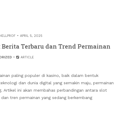
HELLPROF
APRIL 5, 2025
l: Berita Terbaru dan Trend Permainan
ORIZED
ARTICLE
ainan paling populer di kasino, baik dalam bentuk
eknologi dan dunia digital yang semakin maju, permainan
g. Artikel ini akan membahas perbandingan antara slot
aru dan tren permainan yang sedang berkembang