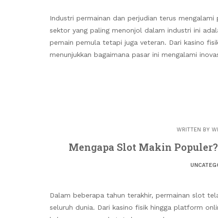
Industri permainan dan perjudian terus mengalami 
sektor yang paling menonjol dalam industri ini ada
pemain pemula tetapi juga veteran. Dari kasino fisik
menunjukkan bagaimana pasar ini mengalami inovasi
WRITTEN BY
W
Mengapa Slot Makin Populer? M
UNCATEG
Dalam beberapa tahun terakhir, permainan slot tel
seluruh dunia. Dari kasino fisik hingga platform on