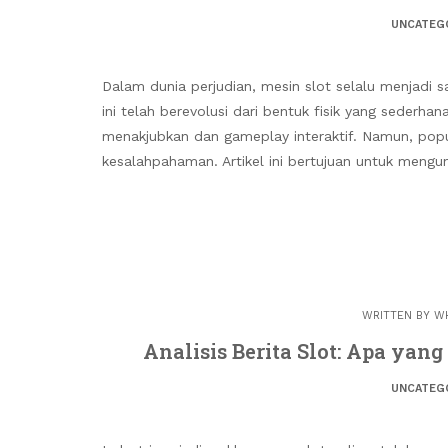
UNCATEG
Dalam dunia perjudian, mesin slot selalu menjadi s
ini telah berevolusi dari bentuk fisik yang sederh
menakjubkan dan gameplay interaktif. Namun, popul
kesalahpahaman. Artikel ini bertujuan untuk mengu
WRITTEN BY
W
Analisis Berita Slot: Apa yan
UNCATEG