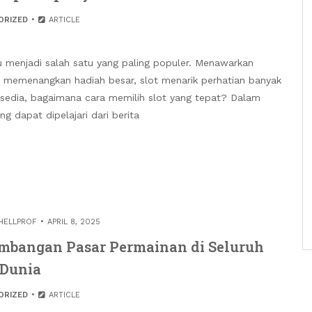
ORIZED
ARTICLE
lu menjadi salah satu yang paling populer. Menawarkan
uk memenangkan hadiah besar, slot menarik perhatian banyak
sedia, bagaimana cara memilih slot yang tepat? Dalam
ng dapat dipelajari dari berita
HELLPROF
APRIL 8, 2025
kembangan Pasar Permainan di Seluruh
Dunia
ORIZED
ARTICLE